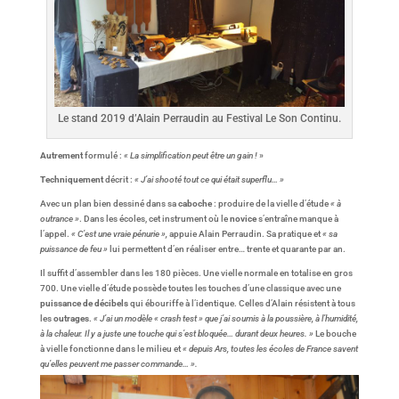
Le stand 2019 d’Alain Perraudin au Festival Le Son Continu.
Autrement
formulé :
« La simplification peut être un gain !
»
Techniquement
décrit :
« J’ai shooté tout ce qui était superflu… »
Avec un plan bien dessiné dans sa
caboche
: produire de la vielle d’étude
« à
outrance »
. Dans les écoles, cet instrument où le
novice
s’entraîne manque à
l’appel.
« C’est une vraie pénurie »,
appuie Alain Perraudin. Sa pratique et
« sa
puissance de feu »
lui permettent d’en réaliser entre… trente et quarante par an.
Il suffit d’assembler dans les 180 pièces. Une vielle normale en totalise en gros
700. Une vielle d’étude possède toutes les touches d’une classique avec une
puissance de décibels
qui ébouriffe à l’identique. Celles d’Alain résistent à tous
les
outrages
.
« J’ai un modèle « crash test » que j’ai soumis à la poussière, à l’humidité,
à la chaleur. Il y a juste une touche qui s’est bloquée… durant deux heures. »
Le bouche
à vielle fonctionne dans le milieu et
« depuis Ars, toutes les écoles de France savent
qu’elles peuvent me passer commande… ».