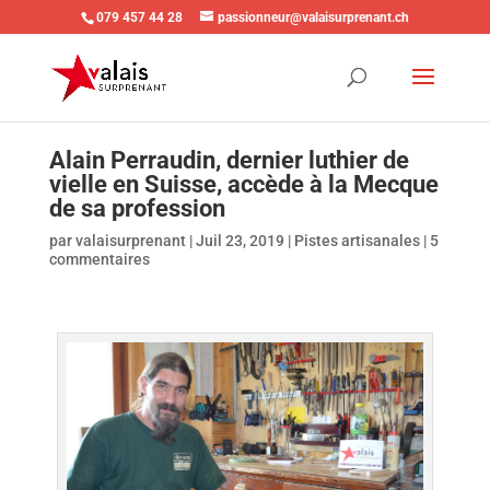
079 457 44 28
passionneur@valaisurprenant.ch
Alain Perraudin, dernier luthier de
vielle en Suisse, accède à la Mecque
de sa profession
par
valaisurprenant
|
Juil 23, 2019
|
Pistes artisanales
|
5
commentaires