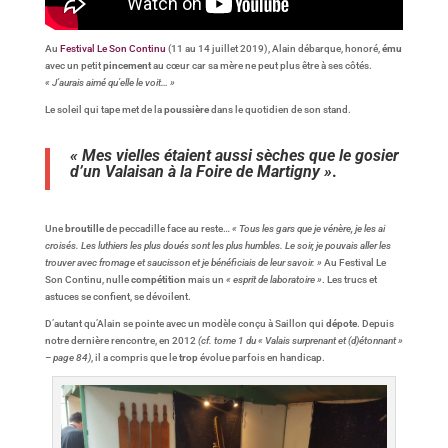
Au
Festival Le Son Continu
(11 au 14 juillet 2019), Alain débarque, honoré,
ému
avec un petit
pincement
au cœur car sa mère ne peut plus être à ses côtés.
« J’aurais aimé qu’elle le voit… »
Le soleil qui tape met de la
poussière
dans le quotidien de son stand.
« Mes vielles étaient aussi sèches que le gosier
d’un Valaisan à la Foire de Martigny »
.
Une
broutille
de peccadille face au reste…
« Tous les gars que je vénère, je les ai
croisés. Les luthiers les plus doués sont les plus humbles. Le soir, je pouvais aller les
trouver avec fromage et saucisson et je bénéficiais de leur savoir. »
Au Festival Le
Son Continu, nulle
compétition
mais un
« esprit de laboratoire »
. Les trucs et
astuces se confient, se dévoilent.
D’autant qu’Alain se pointe avec un modèle conçu à Saillon qui
dépote
. Depuis
notre dernière rencontre, en 2012
(cf. tome 1 du « Valais surprenant et (d)étonnant »
– page 84)
, il a compris que le
trop
évolue parfois en handicap.