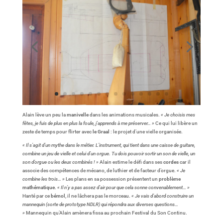
Alain lève un peu la
manivelle
dans les animations musicales.
« Je choisis mes
fêtes, je fuis de plus en plus la foule, j’apprends à me préserver… »
Ce qui lui libère un
zeste de temps pour flirter avec
le Graal
: le projet d’une vielle organisée.
« Il s’agit d’un mythe dans le métier. L’instrument, qui tient dans une caisse de guitare,
combine un jeu de vielle et celui d’un orgue. Tu dois pouvoir sortir un son de vielle, un
son d’orgue ou les deux combinés ! »
Alain estime le défi dans ses
cordes
car il
associe des compétences de mécano, de luthier et de facteur d’orgue.
« Je
combine les trois… »
Les plans en sa possession présentent un
problème
mathématique
.
« Il n’y a pas assez d’air pour que cela sonne convenablement… »
Hanté par ce
bémol
, il ne lâchera pas le morceau.
« Je vais d’abord construire un
mannequin (sorte de prototype NDLR) qui répondra aux diverses questions…
»
Mannequin qu’Alain amènera fissa au prochain Festival du Son Continu.