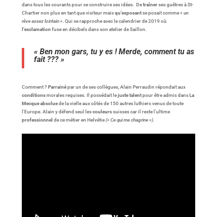
dans tous les courants pour se construire ses idées. De
traîner
ses guêtres à St-
Chartier non plus en tant que visiteur mais
qu’exposant
se posait comme
« un
rêve assez lointain »
. Qui se rapproche avec le calendrier de 2019 où
l’exclamation
fuse en décibels dans son atelier de Saillon.
« Ben mon gars, tu y es ! Merde, comment tu as
fait ??? »
Comment ?
Parrainé
par un de ses collègues, Alain Perraudin répondait aux
conditions
morales requises. Il possédait le
juste talent
pour être admis dans
La
Mecque absolue
de la vielle aux côtés de 150 autres luthiers venus de toute
l’Europe. Alain y défend seul les
couleurs
suisses car il reste l’ultime
professionnel
de ce métier en Helvétie
(« Ce qui me chagrine »).