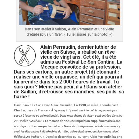
Dans son atelier à Saillon, Alain Perraudin et une vielle
d’étude (plus un flyer: « Tu le laisses sur la photo! »)
Alain Perraudin, dernier luthier de
vielle en Suisse, a réalisé un rêve
vieux de vingt ans. Cet été, il a été
admis au Festival Le Son Continu, La
Mecque convoitée de sa profession.
Dans ses cartons, un autre projet (d) étonnant :
réaliser une vielle organisée, un défi qui pourrait
lui prendre dans les 2 000 heures de travail. Tu
sais quoi ? Même pas peur, il a ! Dans son atelier
de Saillon, il retrousse ses manches, ses poils, sa
barbe !
Flash-back
de 21 ans avec Alain Perraudin. En 1998, sa mère le conduit à
St-
Chartier
, pays de France.
« À l’époque, il n’y avait pas internet, je ne pouvais pas
savoir à l’avance ce qui m’attendait. Dans mon champ de vision sont entrées dans les
200 vielles : un choc ! »
La maman donne une
impulsion supplémentaire
à son
ado déjà fort fasciné par le métier.
« Nous étions déjà à une période charnière, il y
avait les dinosaures indétrônables du milieu qui osaient se moderniser ou restaient
fidèles à une tradition. »
Dans les décennies qui suivent, Alain Perraudin baigne