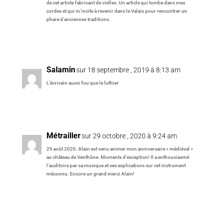
de cet artiste fabricant de vielles. Un article qui tombe dans mes
cordes et qui m’incite à revenir dans le Valais pour rencontrer un
phare d’anciennes traditions.
Réponse
Salamin
sur 18 septembre , 2019 à 8:13 am
L’écrivain aussi fou que le luthier
Réponse
Métrailler
sur 29 octobre , 2020 à 9:24 am
29 août 2020. Alain est venu animer mon anniversaire « médiéval »
au château de Venthône. Moments d’exception! Il a enthousiasmé
l’auditoire par sa musique et ses explications sur cet instrument
méconnu. Encore un grand merci Alain!
Réponse