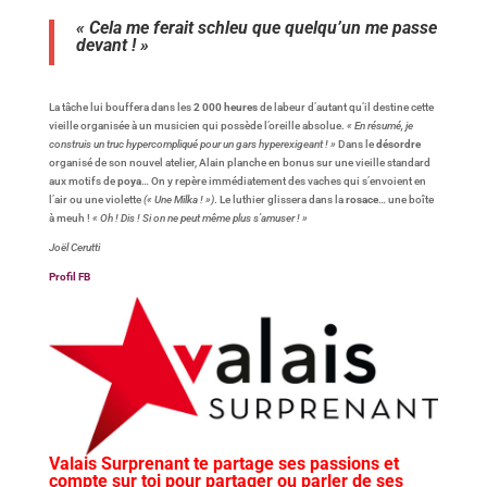
« Cela me ferait schleu que quelqu’un me passe
devant ! »
La tâche lui bouffera dans les
2 000 heures
de labeur d’autant qu’il destine cette
vieille organisée à un musicien qui possède l’oreille absolue.
« En résumé, je
construis un truc hypercompliqué pour un gars hyperexigeant ! »
Dans le
désordre
organisé de son nouvel atelier, Alain planche en bonus sur une vieille standard
aux motifs de
poya
… On y repère immédiatement des vaches qui s’envoient en
l’air ou une violette
(« Une Milka ! »)
. Le luthier glissera dans la
rosace
… une boîte
à meuh !
« Oh ! Dis ! Si on ne peut même plus s’amuser ! »
Joël Cerutti
Profil FB
Valais Surprenant te partage ses passions et
compte sur toi pour partager ou parler de ses