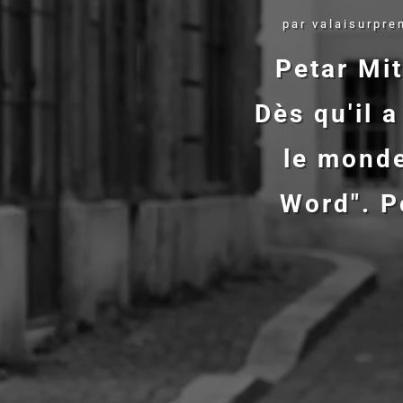
par
valaisurpre
Petar Mit
valaisur
Dès qu'il a
le monde
Word". Po