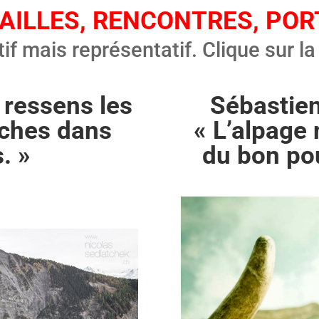
AILLES, RENCONTRES, POR
tif mais représentatif. Clique sur l
e ressens les
Sébastien
ches dans
« L’alpage
. »
du bon po