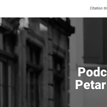
Citation t
Podc
Petar