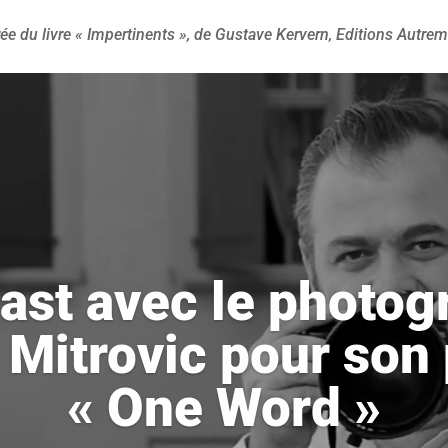
irée du livre « Impertinents », de Gustave Kervern, Editions Autre
ast avec le photog
 Mitrovic pour son 
« One Word »