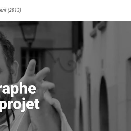
ment (2013)
raphe
projet