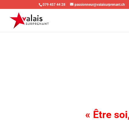
079 457 44 28
passionneur@valaisurprenant.ch
« Être so