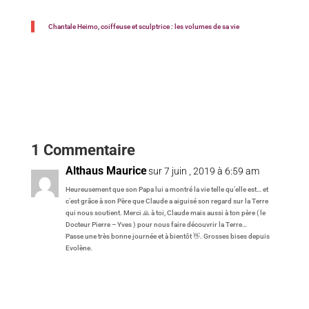
Chantale Heimo, coiffeuse et sculptrice : les volumes de sa vie
1 Commentaire
Althaus Maurice
sur 7 juin , 2019 à 6:59 am
Heureusement que son Papa lui a montré la vie telle qu’elle est… et
c’est grâce à son Père que Claude a aiguisé son regard sur la Terre
qui nous soutient. Merci 🙏 à toi, Claude mais aussi à ton père ( le
Docteur Pierre – Yves ) pour nous faire découvrir la Terre…
Passe une très bonne journée et à bientôt 👋. Grosses bises depuis
Evolène.
Réponse