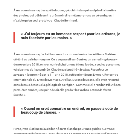
À ma connaissance, des spéléologues, géochimistes qui sculptent
la lumière
des photos
, qui pétrissent le grès noir et le métamorphose en
céramiques
, il
n’existe qu’un seul prototype : Claude Bernhard.
« J’ai toujours eu un immense respect pour les artisans, je
suis fascinée par les mains. »
À ma connaissance, j’ai fait la sienne lors du centenaire des
éditions Slatkine
célébré au café homonyme. Cela se passait sur Genève, un samedi
« grisoune »
de
novembre 2018
, on s’en contrefichait, nous étions les deux seules personnes
valaisannes de l’assemblée. Claude avait publié
« Evolène, Regard sur un
er
paysage »
(couronné par le 1
prix 2018, catégorie « Beaux Livres », Rencontre
Internationale du Livre de Montage, Arolla). Durant deux ans, elle avait retourné
sens dessus dessous
la géologie
de sa région. Comme si elle
rendait tribut
à ses
premières années, une période où elle gardait les
vaches
« en mode râteau-
fourche ».
« Quand on croit connaître un endroit, on passe à côté de
beaucoup de choses. »
Perso, Ivan Slatkine m’avait donné
carte blanche
pour mes guides
« Le Valais
surprenant et (d) étonnant »
, aussi deux ans de remuages de savoirs et d’archives.