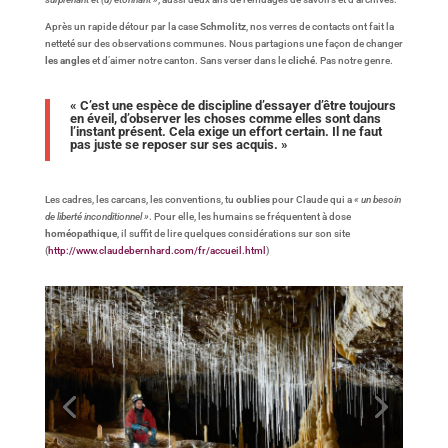
Après un rapide détour par la case
Schmolitz
, nos verres de contacts ont fait la
netteté sur des observations communes. Nous partagions une façon de changer
les angles
et d’aimer notre canton. Sans verser dans le
cliché
. Pas notre genre.
« C’est une espèce de discipline d’essayer d’être toujours
en éveil, d’observer les choses comme elles sont dans
l’instant présent. Cela exige un effort certain. Il ne faut
pas juste se reposer sur ses acquis. »
Les cadres, les carcans, les conventions, tu
oublies
pour Claude qui a
« un besoin
de liberté inconditionnel »
. Pour elle, les humains se fréquentent à dose
homéopathique
, il suffit de lire quelques considérations sur son site
(
http://www.claudebernhard.com/fr/accueil.html
)