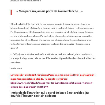
presque celle de la
médecine
.
« Mon père n’a jamais porté de blouse blanche… »
Claude a failli. Elle était attirée par la
psychologie
, le stage justement avec la
blouse blanche et
« l’étiquette »
(traduire par « badge »), lui est resté en travers de
l’enthousiasme
… Elle l’a canalisé vers ses voyages où elle
tutoie
les continents
en tête à tête, en terre à terre. Partout, elle y claque des photos qui
caressent
les
paysages, les êtres. Quand elle expose ses
clichés
, ils sont reproduits sur une
toile. Jamais enfermés sous
verre
, surtout pas dans un
cadre
! Tu rigoles ou
quoi ?!
« J’ai toujours voulu être exploratrice »
Quelque part, sur le
fond
, dans nos fonds,
son espoir de gosse a pris forme. Elle a eu les
tripes
d’aller dans les entrailles de
ses rêves.
Joël Cerutti
Le vendredi 4 avril 2020, l’émission Passe-moi les jumelles (RTS) a consacré un
magnifique reportage à Claude. Tu peux le (re)voir ici:
https://www.rts.ch/play/tv/passe-moi-les-jumelles/video/chatelain-vigneron-
et-leau-des-glaciers?id=11218249
Intégrale de l’entretien qui a servi de base à cet article : (tu
devrais l’écouter, c’est un cadeau)