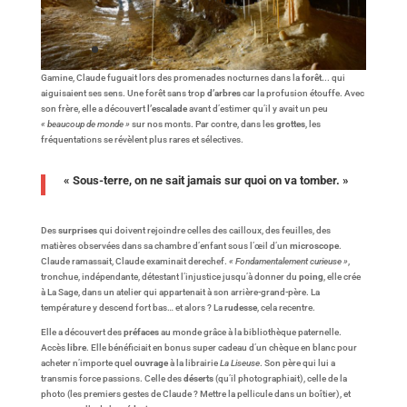
Gamine, Claude fuguait lors des promenades nocturnes dans la
forêt.
.. qui
aiguisaient ses sens. Une forêt sans trop
d’arbres
car la profusion étouffe. Avec
son frère, elle a découvert
l’escalade
avant d’estimer qu’il y avait un peu
« beaucoup de monde »
sur nos monts. Par contre, dans les
grottes
, les
fréquentations se révèlent plus rares et sélectives.
« Sous-terre, on ne sait jamais sur quoi on va tomber. »
Des
surprises
qui doivent rejoindre celles des cailloux, des feuilles, des
matières observées dans sa chambre d’enfant sous l’œil d’un
microscope
.
Claude ramassait, Claude examinait derechef.
« Fondamentalement curieuse »
,
tronchue, indépendante, détestant l’injustice jusqu’à donner du
poing
, elle crée
à La Sage, dans un atelier qui appartenait à son arrière-grand-père. La
température y descend fort bas… et alors ? La
rudesse
, cela recentre.
Elle a découvert des
préfaces
au monde grâce à la bibliothèque paternelle.
Accès
libre
. Elle bénéficiait en bonus super cadeau d’un chèque en blanc pour
acheter n’importe quel
ouvrage
à la librairie
La Liseuse
. Son père qui lui a
transmis force passions. Celle des
déserts
(qu’il photographiait), celle de la
photo (les premiers gestes de Claude ? Mettre la pellicule dans un boîtier), et