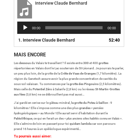
Interview Claude Bernhard
Lecteur
00:00
00:00
audio
1.
Interview Claude Bernhard
52:40
MAIS ENCORE
Les
dessous
du Valais te travaillent ? Il existe entre
300
et 400
grottes
répertoriées en Valais dont le Lac souterrain de St-Léonard. Je pourrais te parler,
un peu plus loin, de la grotte de la
Crête de Vaas de Granges
(1,7 kilomètre). La
région du Sanetsch assure avoir la plus grande concentration de cavités du
sous-sol valaisan. Tu commences par la
grotte des Pingouins
(2,5 kilomètres).
Mais celle du
Potentiel Zéro
à Salanfe (2,8 km) ou le réseau
St-Martin-Grottes
aux fées
(3,6 km) ne se débrouillent pas mal aussi…
J’ai gardé en cerise sur le gâteau minéral,
la grotte du Poteu à Saillon
: 9
kilomètres ! Elle s’impose comme une des plus
grandes
« percées
hydrogéologiques »
au Monde ! Elle aurait servi d’habitation durant le
Paléolithique
, ce qui en ferait un des
« plus anciens sites habités connu en Valais »
.
Elle s’admire de loin en passant pour toi
quidam lambda
car son parcours
prend 16 heures à un spéléologue expérimenté…
Tu pourrais aussi aimer: