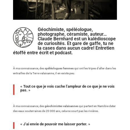
Géochimiste, spéléologue,
photographe, céramiste, auteur…
Claude Bernhard est un kalédioscope
de curiosités. Et gare de gaffe, tu ne
la cases dans aucun cadre! Entretien
étoffé entre écrit et podcast.
À ma connaissance, des
spéléologues femmes
qui ont les tripes d’aller dans les
entrailles de la Terre valaisanne, il en existe peu.
« Tout ce que je vois cache l’ampleur de ce que je ne vois
pas. »
À ma connaissance, des
géochimistes valaisannes
qui partent en Namibie dater
des eaux souterraines de 20 000 ans, cela ne court pas les rivières.
« J’ai envie de pouvoir me laisser porter. »