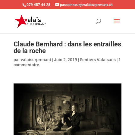
079 457 44 28
passionneur@valaisurprenant.ch
Claude Bernhard : dans les entrailles
de la roche
par
valaisurprenant
|
Juin 2, 2019
|
Sentiers Valaisans
|
1
commentaire