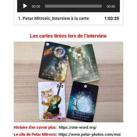
Lecteur
00:00
00:00
audio
1.
Petar Mitrovic_Interview à la carte
1:03:35
Les cartes tirées lors de l’interview
Histoire d’en savoir plus:
https://one-word.org/
Le site de Petar Mitrovic:
https://www.petar-photos.com/moi