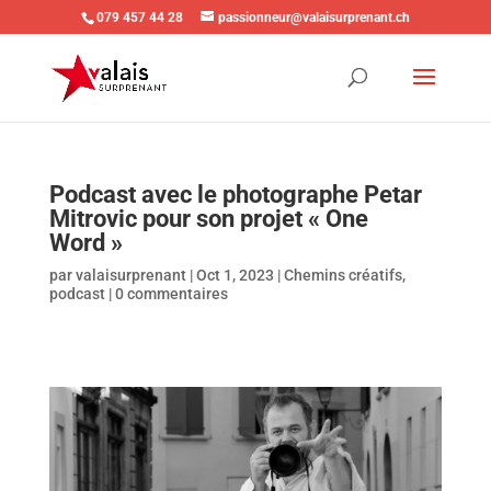
079 457 44 28
passionneur@valaisurprenant.ch
Podcast avec le photographe Petar
Mitrovic pour son projet « One
Word »
par
valaisurprenant
|
Oct 1, 2023
|
Chemins créatifs
,
podcast
|
0 commentaires