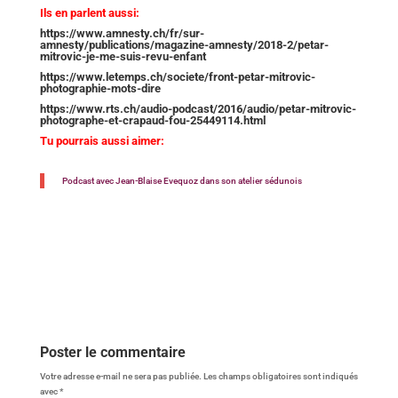
Ils en parlent aussi:
https://www.amnesty.ch/fr/sur-
amnesty/publications/magazine-amnesty/2018-2/petar-
mitrovic-je-me-suis-revu-enfant
https://www.letemps.ch/societe/front-petar-mitrovic-
photographie-mots-dire
https://www.rts.ch/audio-podcast/2016/audio/petar-mitrovic-
photographe-et-crapaud-fou-25449114.html
Tu pourrais aussi aimer:
Podcast avec Jean-Blaise Evequoz dans son atelier sédunois
Poster le commentaire
Votre adresse e-mail ne sera pas publiée.
Les champs obligatoires sont indiqués
avec
*