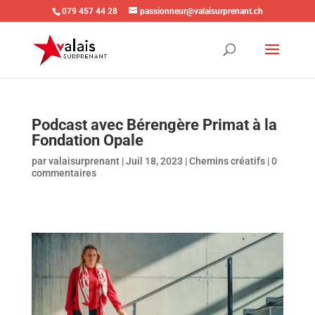
079 457 44 28
passionneur@valaisurprenant.ch
Podcast avec Bérengère Primat à la
Fondation Opale
par
valaisurprenant
|
Juil 18, 2023
|
Chemins créatifs
|
0
commentaires