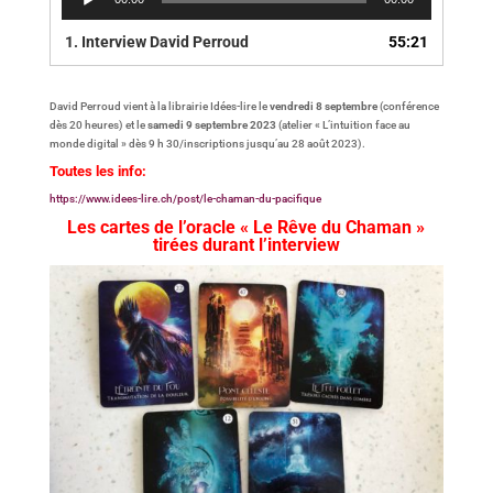
audio
1.
Interview David Perroud
55:21
David Perroud vient à la librairie Idées-lire le
vendredi 8 septembre
(conférence
dès 20 heures) et le
samedi 9 septembre 2023
(atelier « L’intuition face au
monde digital » dès 9 h 30/inscriptions jusqu’au 28 août 2023).
Toutes les info:
https://www.idees-lire.ch/post/le-chaman-du-pacifique
Les cartes de l’oracle « Le Rêve du Chaman »
tirées durant l’interview