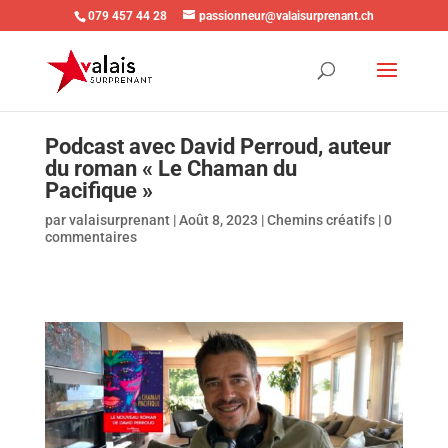
079 457 44 28
passionneur@valaisurprenant.ch
Podcast avec David Perroud, auteur
du roman « Le Chaman du
Pacifique »
par
valaisurprenant
|
Août 8, 2023
|
Chemins créatifs
|
0
commentaires