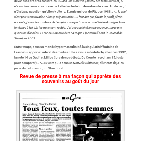
devant ses
propres
casseroles.
« Dans une autre vie, j’ai tenu des restaurants et j’ai
été aux fourneaux »
, se présente-t-elle dès le début de notre interview. Au départ, il
n’était pas
question
qu’elle s’y attelle. Et puis un jour de Pâques 1988…
«… le chef
n’est pas venu travailler. Alors je m’y suis mise… Il faut dire que j’avais le profil, j’étais
enceinte, j’avais les rondeurs de l’emploi. Lorsque tu vois un chef triste et maigre, tu as
tendance à fuir. Là, les gens sont restés. J’ai accouché et je suis revenue… pour une
quinzaine d’années.»
France
« raccrochera sa toque »
(comme l’écrit le
Journal de
Sierre
) en 2001.
Entre-temps, dans un monde hypermasculinisé, la
singularité féminine
de
France lui apporte l’intérêt des médias. Elle s’avoue
autodidacte
, atteint en 1992,
la note 14 au Gault et Millau (lors de ses débuts, De Courten reçoit un 15, juste
pour comparer)… À
La Poste
puis dans sa
Nouvelle Rôtisserie
, elle tente déjà les
paris du fait maison, du Slow Food.
Revue de presse à ma façon qui apprête des
souvenirs au goût du jour