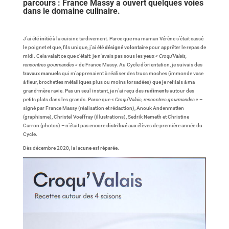
parcours : France Massy a ouvert quelques voies
dans le domaine culinaire.
J’ai été
initié
à la cuisine tardivement. Parce que ma maman Vérène s’était cassé
le poignet et que, fils unique, j’ai été
désigné volontaire
pour apprêter le repas de
midi. Cela valait ce que c’était: je n’avais pas sous les
yeux
« Croqu’Valais,
rencontres gourmandes »
de France Massy. Au Cycle d’orientation, je suivais des
travaux manuels
qui m’apprenaient à réaliser des trucs moches (immonde vase
à fleur, brochettes métalliques plus ou moins torsadées) que je refilais à ma
grand-mère ravie. Pas un seul instant, je n’ai reçu des
rudiments
autour des
petits plats dans les grands. Parce que
« Croqu’Valais, rencontres gourmandes »
–
signé par France Massy (réalisation et rédaction), Anouk Andenmatten
(graphisme), Christel Voeffray (illustrations), Sedrik Nemeth et Christine
Carron (photos) – n’était pas encore
distribué
aux élèves de première année du
Cycle.
Dès décembre 2020, la
lacune
est réparée.