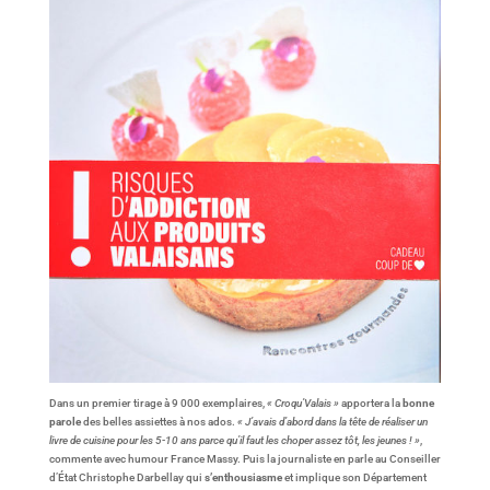
Dans un premier tirage à 9 000 exemplaires,
« Croqu’Valais »
apportera la
bonne
parole
des belles assiettes à nos ados.
« J’avais d’abord dans la tête de réaliser un
livre de cuisine pour les 5-10 ans parce qu’il faut les choper assez tôt, les jeunes ! »
,
commente avec humour France Massy. Puis la journaliste en parle au Conseiller
d’État Christophe Darbellay qui
s’enthousiasme
et implique son Département