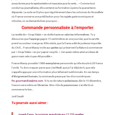
assez bonne pour la représentation et mauvaise pour la vente… »
Comme tout
conduit au
journalisme
, elle a entamé sa formation à peine la quarantaine
dépassée. La suite se lit plus que régulièrement dans les colonnes du
Nouvelliste
où France conserve une prédilection pour les
sujets
gastronomiques et
viticoles, on se demande bien pourquoi…
Commande personnalisée à l’emporter
La recette de
« Croqu’Valais »
se révèle haute en
calories informatives
. Tu y
découvres que
l’asperge
gagne 15 centimètres en une journée, que la carotte
prend sa couleur orange au XVIe siècle, que la fraise a été de justesse importée
du Chili… France Massy incite aux
gestes
qui préservent la Nature à commencer
par
« Croqu’Valais »
en pur papier recyclé.
« J’en aurais même aimé un à base de
gazon mais cela n’a pas été possible ».
France Massy possède
1 000 exemplaires
personnels qu’elle écoule à 28 francs
l’unité. Tu dois craquer parce que c’est
Noël
, que je l’ai déjà écrit, que cela
s’appelle appuyer une information plus tellement subliminale. En ces temps
d’éloignement humain
, la commande passe par les clics numériques :
fm.gourmandise@me.com
. Si tu es de nature
audacieuse
, dès le 10 décembre,
l’oeuvre sera même en
librairies
. Mon rôle de
passionneur
s’arrête là où
commence le tien…
Joël Cerutti
Tu pourrais aussi aimer :
Joseph Favre : le cuisinier anarchiste aux 12 235 recettes