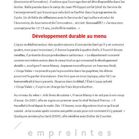
(économie et formation). Il estime que l’ouvrage devrait être
disponible
dans les
écoles. Balle passée dans le camp de Jean-Philippe Lonfat (chef du Service de
l’enseignement) qui trouve que cela doit se faufiler dans le
programme
du
Cycle. Un dribble de
réflexions
avec le Service de l’agriculture et celui de
l’économie, du tourisme et de l’innovation… et c’est:
Goooaalllll !
« J’ai revu mon
concept pour les 12-15 ans, j’ai étoffé la matière… »
Développement durable au menu
L’opus se
décline
autour des quatre saisons d’une année (tant qu’il y en a encore
quatre, mon pauv’monsieur), il donne la
parole
à quatre chefs, il fournit douze
recettes
, il présente douze
producteurs
cantonaux.
« Le département concerné
comme moi-même avions dans le viseur tout ce qui concernait le développement
durable »
, souligne France Massy.
Joyeuse
nouvelle pour un heureux Noël,
« Croqu’Valais »
ne prendra pas la poussière dans les
pupitres
, les élèves
pourront le garder à la maison. Des fois que ce virus (sympa, celui-là !) se
transmettrait
à leurs parents. Nuance dans le
détail
, l’État n’a pas acheté
« Croqu’Valais »,
il a pris en charge les frais de production.
Au niveau du
vécu
« Jolis livres de cuisine »,
France Massy n’en est pas à son coup
d’essai. En 2001, elle en signe un premier avec le chef Roland Pierroz.
« Il
travaillait à fond depuis le matin. Dès 15 heures, nous dégustions tout ce qu’il avait
cuisiné. Je lui courais après comme une petite souris pour voir comment il s’y prenait. »
Quelques années plus tard (2009), elle
récidive
avec Didier de Courten.