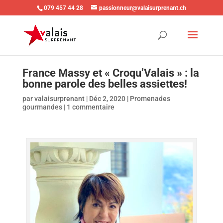
079 457 44 28
passionneur@valaisurprenant.ch
France Massy et « Croqu’Valais » : la
bonne parole des belles assiettes!
par
valaisurprenant
|
Déc 2, 2020
|
Promenades
gourmandes
|
1 commentaire