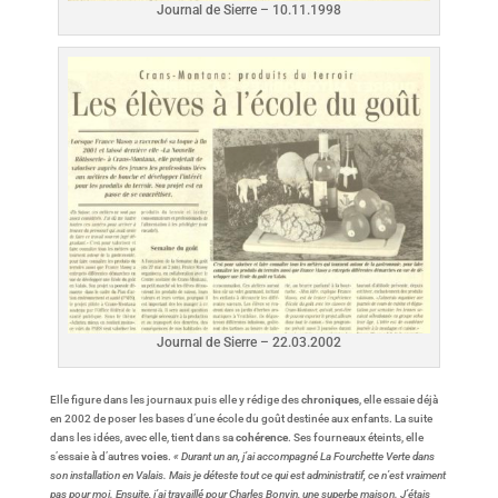
Journal de Sierre – 10.11.1998
Journal de Sierre – 22.03.2002
Elle figure dans les journaux puis elle y rédige des
chroniques
, elle essaie déjà
en 2002 de poser les bases d’une école du goût destinée aux enfants. La suite
dans les idées, avec elle, tient dans sa
cohérence
. Ses fourneaux éteints, elle
s’essaie à d’autres
voies
.
« Durant un an, j’ai accompagné La Fourchette Verte dans
son installation en Valais. Mais je déteste tout ce qui est administratif, ce n’est vraiment
pas pour moi. Ensuite, j’ai travaillé pour Charles Bonvin, une superbe maison. J’étais