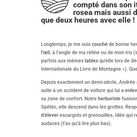
compté dans son it
rosea mais aussi d
que deux heures avec elle !
Longtemps, je me suis
couché
de bonne heu
l’œil
, à l’angle de ma rétine ou de mon iris (
parfois aux mêmes
tables
qu’elle lors de dé
Internationale du Livre de Montagne »). Que
Depuis exactement un demi-siècle, Andrée a
suite à un accident de voiture qui lui a
enle
sa zone de confort. Notre
herboriste
fusionn
Spéléo, elle descend dans les grottes. Resp
d’élever
escargots et grenouilles. Idée qui r
audaces (t’as qu’à lire plus bas).