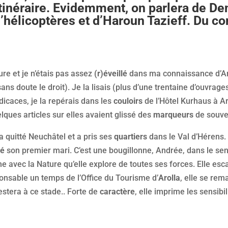
inéraire. Evidemment, on parlera de De
’hélicoptères et d’Haroun Tazieff. Du con
re et je n’étais pas assez
(r)éveillé
dans ma connaissance d’And
sans doute le droit). Je la lisais (plus d’une trentaine d’ouvrage
dicaces, je la repérais dans les
couloirs
de l’Hôtel Kurhaus à Ar
lques articles sur elles avaient glissé des
marqueurs
de souve
 quitté Neuchâtel et a pris ses
quartiers
dans le Val d’Hérens. 
vé
son premier mari. C’est une bougillonne, Andrée, dans le sens
e avec la Nature qu’elle explore de toutes ses forces. Elle esc
onsable un temps de l’Office du Tourisme d’
Arolla
, elle se rem
estera à ce stade.. Forte de
caractère
, elle imprime les sensi