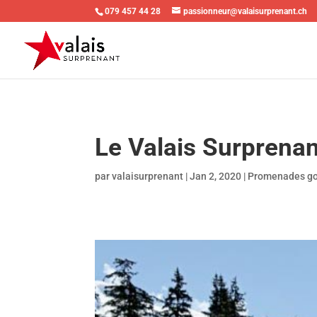
079 457 44 28
passionneur@valaisurprenant.ch
Le Valais Surprena
par
valaisurprenant
|
Jan 2, 2020
|
Promenades g