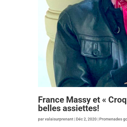
France Massy et « Croqu
belles assiettes!
par
valaisurprenant
|
Déc 2, 2020
|
Promenades g